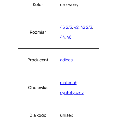
Atrybuty
Wartość
a
k
Kolor
czerwony
a
I
s
z
N
.
I
46 2/3
,
42
,
42 2/3
,
Rozmiar
D
44
,
46
3
7
9
Producent
adidas
2
materiał
Cholewka
syntetyczny
Dla kogo
unisex