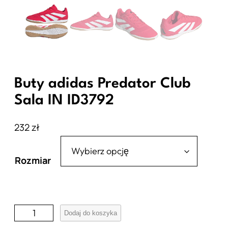
Buty adidas Predator Club
Sala IN ID3792
232
zł
Rozmiar
i
Dodaj do koszyka
l