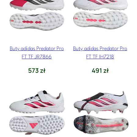
Buty adidas Predator Pro
Buty adidas Predator Pro
FT TF JR7866
FT TF IH7218
573
zł
491
zł