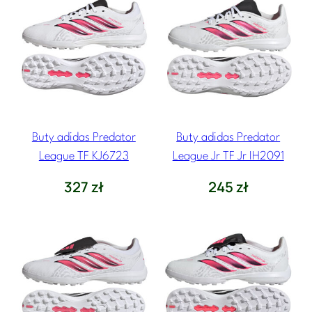
Buty adidas Predator
Buty adidas Predator
League TF KJ6723
League Jr TF Jr IH2091
327
zł
245
zł