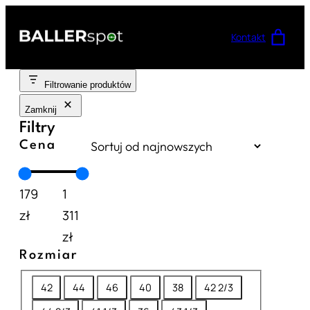
Przejdź
do
Kontakt
treści
Filtrowanie produktów
Zamknij
Filtry
Cena
179
1
zł
311
zł
Rozmiar
R
42
44
46
40
38
42 2/3
o