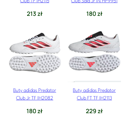
Club TF IH2115
Club Sala Jr IN HP9951
213
zł
180
zł
Buty adidas Predator
Buty adidas Predator
Club Jr TF IH2082
Club FT TF IH2113
180
zł
229
zł