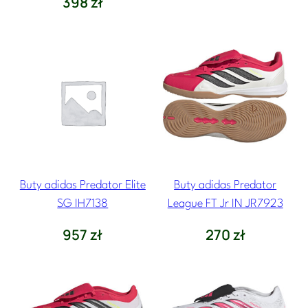
398
zł
Buty adidas Predator Elite
Buty adidas Predator
SG IH7138
League FT Jr IN JR7923
957
zł
270
zł