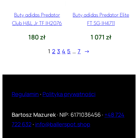
Buty adidas Predator
Buty adidas Predator Elite
Club H&L Jr TF IH2076
FT SG IH4711
180
zł
1 071
zł
1
2
3
4
5
…
7
→
Regulamin
·
Polityka prywatności
Bartosz Mazurek
· NIP: 6171036456 ·
+48 724
722 632
·
info@ballerspot.shop