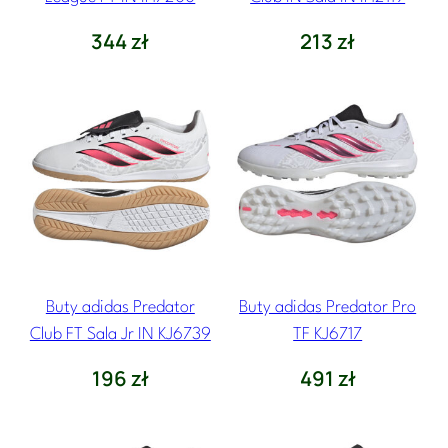
344
zł
213
zł
Buty adidas Predator
Buty adidas Predator Pro
Club FT Sala Jr IN KJ6739
TF KJ6717
196
zł
491
zł