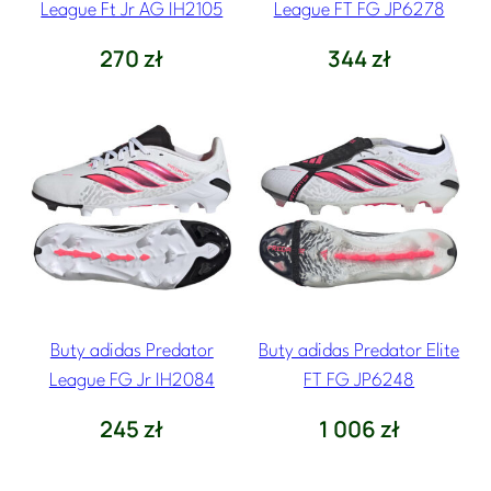
League Ft Jr AG IH2105
League FT FG JP6278
270
zł
344
zł
Buty adidas Predator
Buty adidas Predator Elite
League FG Jr IH2084
FT FG JP6248
245
zł
1 006
zł