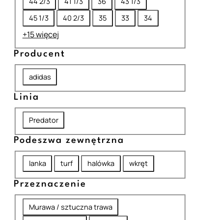
44 2/3
41 1/3
36
43 1/3
z
45 1/3
40 2/3
35
33
34
m
+15 więcej
i
Producent
a
r
P
adidas
r
Linia
o
L
d
Predator
i
u
Podeszwa zewnętrzna
n
c
P
i
lanka
turf
halówka
wkręt
e
o
a
n
Przeznaczenie
d
t
P
e
Murawa / sztuczna trawa