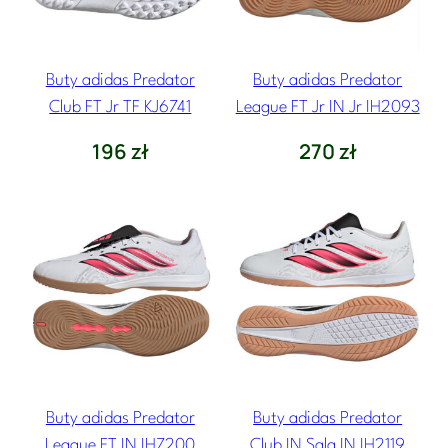
Buty adidas Predator
Buty adidas Predator
Club FT Jr TF KJ6741
League FT Jr IN Jr IH2093
196
zł
270
zł
Buty adidas Predator
Buty adidas Predator
League FT IN IH7200
Club IN Sala IN IH2119