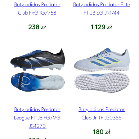
Buty adidas Predator
Buty adidas Predator Elite
Club FxG IG7758
FT JB SG JR1744
238
zł
1 129
zł
Buty adidas Predator
Buty adidas Predator
League FT JB FG/MG
Club Jr TF JS0366
JS4270
180
zł