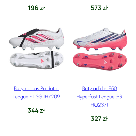
d
196
zł
573
zł
2
1
3
z
ł
d
o
3
Buty adidas Predator
Buty adidas F50
0
League FT SG IH7209
Hyperfast League SG
3
HQ2371
344
zł
327
zł
z
ł