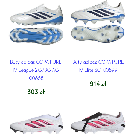
Buty adidas COPA PURE
Buty adidas COPA PURE
IV League 2G/3G AG
IV Elite SG KI0599
KI0658
914
zł
303
zł