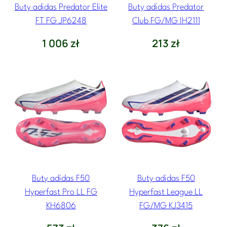
Buty adidas Predator Elite
Buty adidas Predator
FT FG JP6248
Club FG/MG IH2111
1 006
zł
213
zł
Buty adidas F50
Buty adidas F50
Hyperfast Pro LL FG
Hyperfast League LL
KH6806
FG/MG KJ3415