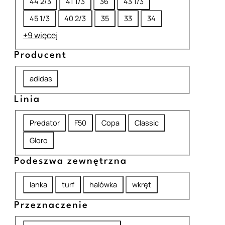
44 2/3
41 1/3
36
43 1/3
z
45 1/3
40 2/3
35
33
34
m
+9 więcej
i
Producent
a
r
P
adidas
r
Linia
o
L
d
Predator
F50
Copa
Classic
i
u
Gloro
n
c
Podeszwa zewnętrzna
i
e
P
a
n
lanka
turf
halówka
wkręt
o
t
Przeznaczenie
d