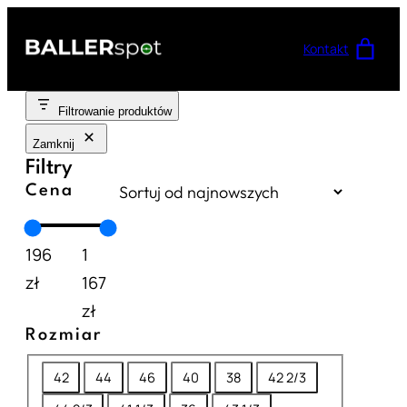
Przejdź
do
Kontakt
treści
Filtrowanie produktów
Zamknij
Filtry
Cena
196
1
zł
167
zł
Rozmiar
R
42
44
46
40
38
42 2/3
o