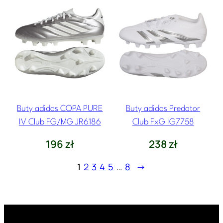
Buty adidas COPA PURE
Buty adidas Predator
IV Club FG/MG JR6186
Club FxG IG7758
196
zł
238
zł
1
2
3
4
5
…
8
→