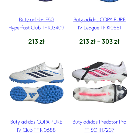
Buty adidas F50
Buty adidas COPA PURE
Hyperfast Club TF KJ3409
IV League TF KI0661
Z
213
zł
213
zł
–
303
zł
a
k
r
e
s
c
e
n
:
Buty adidas COPA PURE
Buty adidas Predator Pro
o
IV Club TF KI0688
FT SG IH7237