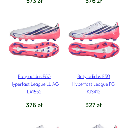
573
zł
376
zł
Buty adidas F50
Buty adidas F50
Hyperfast League LL AG
Hyperfast League FG
LA1552
KJ3412
376
zł
327
zł