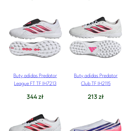
Buty adidas Predator
Buty adidas Predator
League FT TF IH7213
Club TF IH2115
344
zł
213
zł