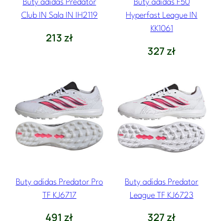
Buty adidas Predator
Buty adidas F50
Club IN Sala IN IH2119
Hyperfast League IN
KK1061
213
zł
327
zł
Buty adidas Predator Pro
Buty adidas Predator
TF KJ6717
League TF KJ6723
491
zł
327
zł