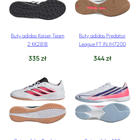
Buty adidas Kaiser Team
Buty adidas Predator
2 KK2818
League FT IN IH7200
335
zł
344
zł