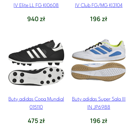
IV Elite LL FG KI0608
IV Club FG/MG KI3104
940
zł
196
zł
Buty adidas Copa Mundial
Buty adidas Super Sala III
015110
IN JP6988
475
zł
196
zł