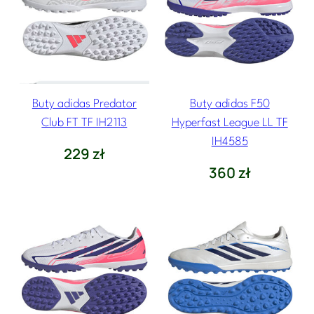
Buty adidas Predator
Buty adidas F50
Club FT TF IH2113
Hyperfast League LL TF
IH4585
229
zł
360
zł