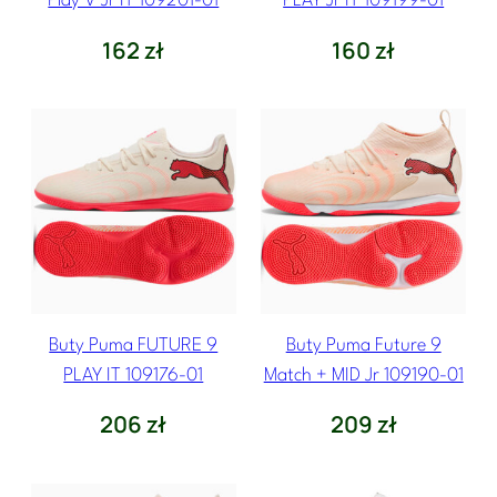
Play V Jr IT 109201-01
PLAY Jr IT 109199-01
162
zł
160
zł
Buty Puma FUTURE 9
Buty Puma Future 9
PLAY IT 109176-01
Match + MID Jr 109190-01
206
zł
209
zł