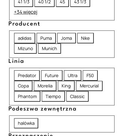
41 1/3
40 1/2
45
43 1/3
m
+34 więcej
i
Producent
a
r
P
adidas
Puma
Joma
Nike
r
Mizuno
Munich
o
Linia
d
L
u
Predator
Future
Ultra
F50
i
c
Copa
Morelia
King
Mercurial
n
e
Phantom
Tiempo
Classic
i
n
Podeszwa zewnętrzna
a
t
P
halówka
o
Przeznaczenie