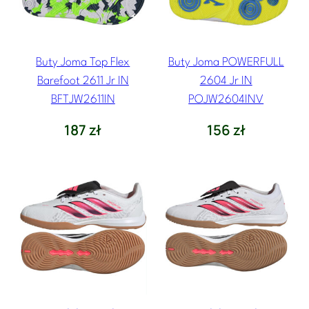
Buty Joma Top Flex
Buty Joma POWERFULL
Barefoot 2611 Jr IN
2604 Jr IN
BFTJW2611IN
POJW2604INV
187
zł
156
zł