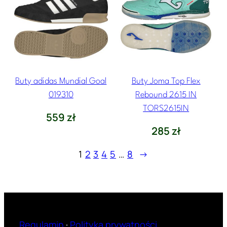
Buty adidas Mundial Goal
Buty Joma Top Flex
019310
Rebound 2615 IN
TORS2615IN
559
zł
285
zł
1
2
3
4
5
…
8
→
Regulamin
·
Polityka prywatności