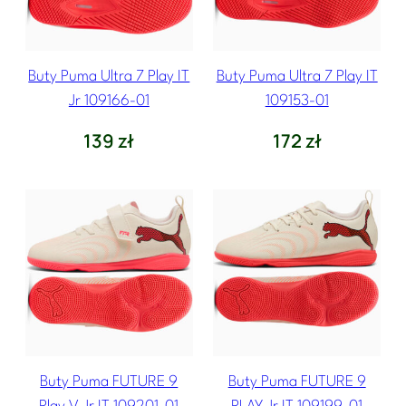
n
a
Buty Puma Ultra 7 Play IT
Buty Puma Ultra 7 Play IT
Jr 109166-01
109153-01
139
zł
172
zł
Buty Puma FUTURE 9
Buty Puma FUTURE 9