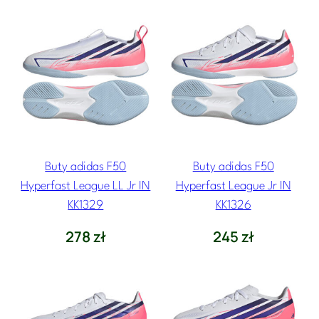
Buty adidas F50
Buty adidas F50
Hyperfast League LL Jr IN
Hyperfast League Jr IN
KK1329
KK1326
278
zł
245
zł