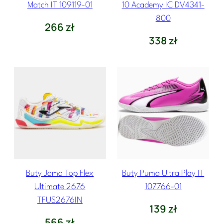
Match IT 109119-01
10 Academy IC DV4341-
800
266
zł
338
zł
Buty Joma Top Flex
Buty Puma Ultra Play IT
Ultimate 2676
107766-01
TFUS2676IN
139
zł
566
zł