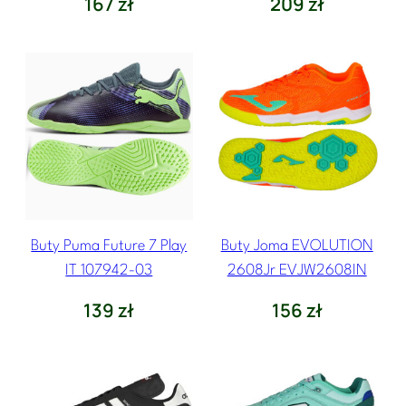
167
zł
209
zł
Buty Puma Future 7 Play
Buty Joma EVOLUTION
IT 107942-03
2608Jr EVJW2608IN
139
zł
156
zł