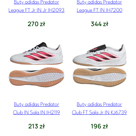
Buty adidas Predator
Buty adidas Predator
League FT Jr IN Jr IH2093
League FT IN IH7200
270
zł
344
zł
Buty adidas Predator
Buty adidas Predator
Club IN Sala IN IH2119
Club FT Sala Jr IN KJ6739
213
zł
196
zł