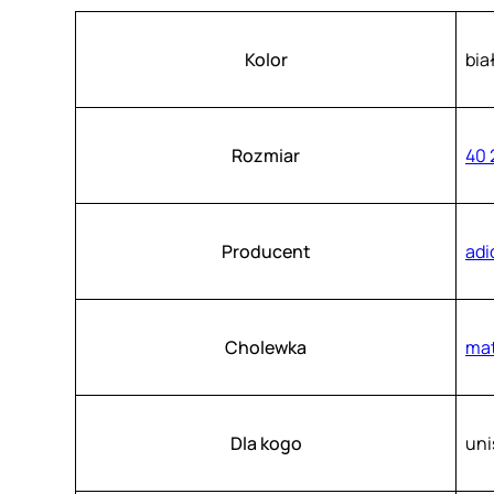
Atrybuty
Wartość
Kolor
bia
Rozmiar
40 
Producent
adi
Cholewka
mat
Dla kogo
uni