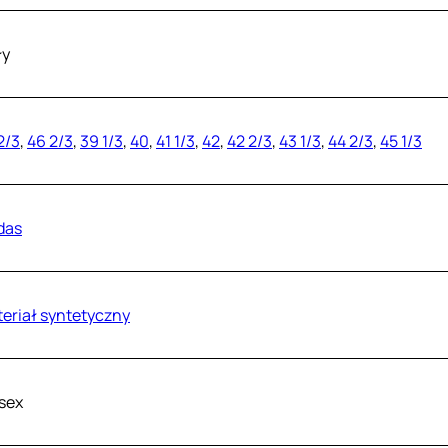
ły
2/3
,
46 2/3
,
39 1/3
,
40
,
41 1/3
,
42
,
42 2/3
,
43 1/3
,
44 2/3
,
45 1/3
das
eriał syntetyczny
sex