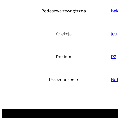
Podeszwa zewnętrzna
ha
Kolekcja
jes
Poziom
P2
Przeznaczenie
Na 