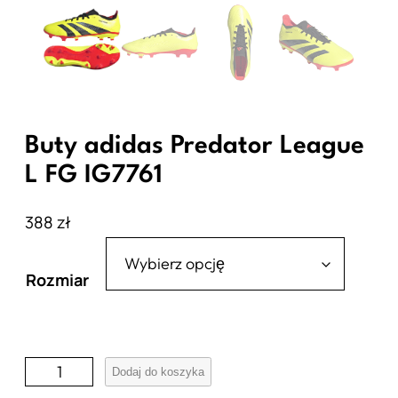
Buty adidas Predator League
L FG IG7761
388
zł
Rozmiar
i
Dodaj do koszyka
l