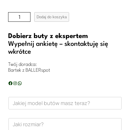
i
Dodaj do koszyka
l
o
Dobierz buty z ekspertem
ś
Wypełnij ankietę – skontaktuję się
wkrótce
ć
B
Twój doradca:
u
Bartek z BALLERspot
t
Facebook
Instagram
WhatsApp
y
a
J
a
d
k
i
i
e
J
d
j
a
m