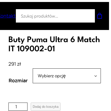
Szukaj
Kontakt
Buty Puma Ultra 6 Match
IT 109002-01
291
zł
Rozmiar
i
Dodaj do koszyka