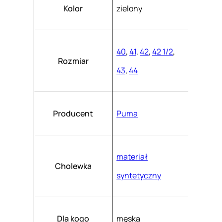
Atrybuty
Wartość
8
k
Kolor
zielony
a
8
s
z
8
.
-
40
,
41
,
42
,
42 1/2
,
Rozmiar
0
43
,
44
3
Producent
Puma
materiał
Cholewka
syntetyczny
Dla kogo
męska