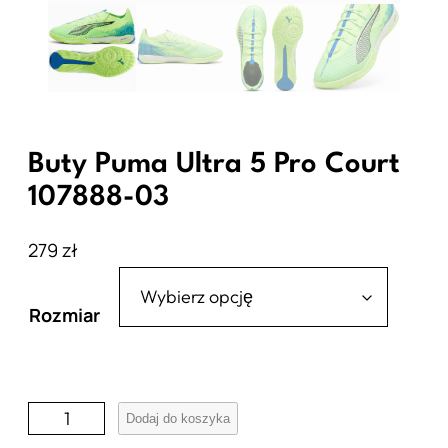
Buty Puma Ultra 5 Pro Court
107888-03
279
zł
Rozmiar
i
Dodaj do koszyka
l