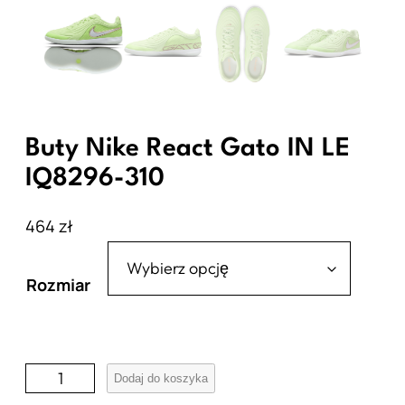
Buty Nike React Gato IN LE
IQ8296-310
464
zł
Rozmiar
i
Dodaj do koszyka
l