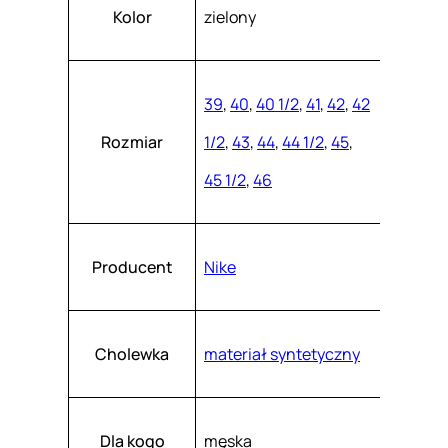
Atrybuty
Wartość
9
k
Kolor
zielony
a
6
s
z
-
.
3
39
,
40
,
40 1/2
,
41
,
42
,
42
1
Rozmiar
1/2
,
43
,
44
,
44 1/2
,
45
,
0
45 1/2
,
46
Producent
Nike
Cholewka
materiał syntetyczny
Dla kogo
męska