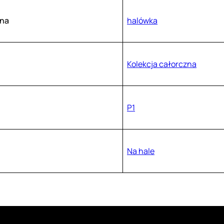
na
halówka
Kolekcja całorczna
P1
Na hale