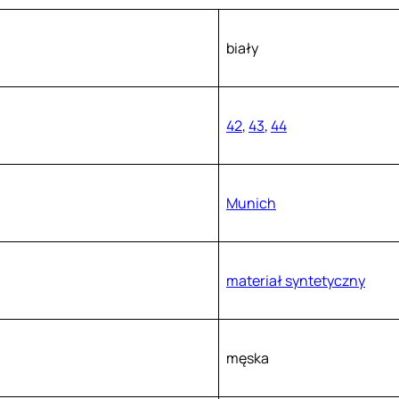
biały
42
,
43
,
44
Munich
materiał syntetyczny
męska