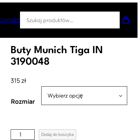
Szukaj
Kontakt
Buty Munich Tiga IN
3190048
315
zł
Rozmiar
i
Dodaj do koszyka