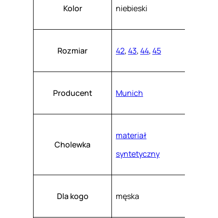
Atrybuty
Wartość
4
k
Kolor
niebieski
a
4
s
z
.
Rozmiar
42
,
43
,
44
,
45
Producent
Munich
materiał
Cholewka
syntetyczny
Dla kogo
męska