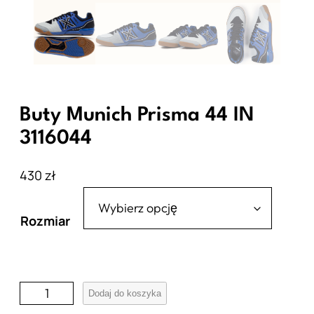
Buty Munich Prisma 44 IN
3116044
430
zł
Rozmiar
i
Dodaj do koszyka
l