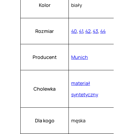
Atrybuty
Wartość
3
k
Kolor
biały
a
8
s
z
.
Rozmiar
40
,
41
,
42
,
43
,
44
Producent
Munich
materiał
Cholewka
syntetyczny
Dla kogo
męska