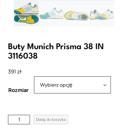
Buty Munich Prisma 38 IN
3116038
391
zł
Rozmiar
i
Dodaj do koszyka
l