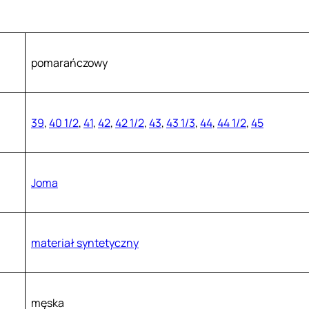
pomarańczowy
39
,
40 1/2
,
41
,
42
,
42 1/2
,
43
,
43 1/3
,
44
,
44 1/2
,
45
Joma
materiał syntetyczny
męska