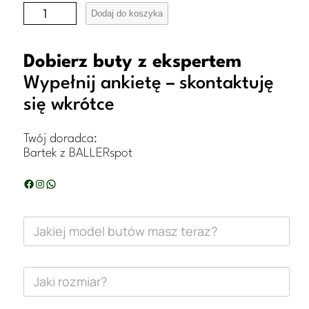
i
Dodaj do koszyka
l
o
Dobierz buty z ekspertem
ś
Wypełnij ankietę – skontaktuję
się wkrótce
ć
B
Twój doradca:
u
Bartek z BALLERspot
t
Facebook
Instagram
WhatsApp
y
J
J
a
o
k
i
m
e
J
j
a
a
m
k
a
i