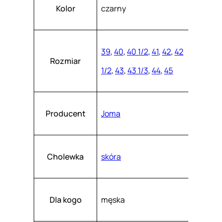
Atrybuty
Wartość
S
k
Kolor
czarny
a
S
s
z
2
.
5
39
,
40
,
40 1/2
,
41
,
42
,
42
Rozmiar
0
1/2
,
43
,
43 1/3
,
44
,
45
1
I
N
Producent
Joma
Cholewka
skóra
Dla kogo
męska