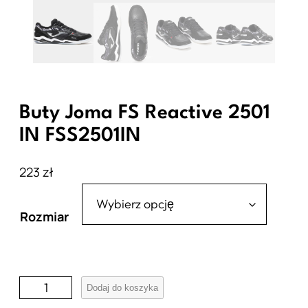
Buty Joma FS Reactive 2501
IN FSS2501IN
223
zł
Rozmiar
i
Dodaj do koszyka
l