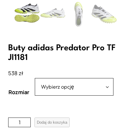
Buty adidas Predator Pro TF
JI1181
538
zł
Rozmiar
i
Dodaj do koszyka
l