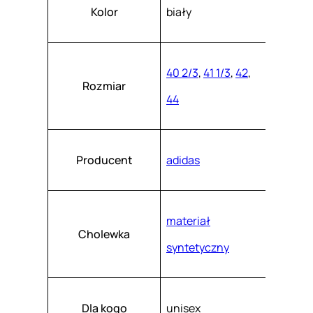
Atrybuty
Wartość
1
k
Kolor
biały
a
1
s
z
8
.
1
40 2/3
,
41 1/3
,
42
,
Rozmiar
44
Producent
adidas
materiał
Cholewka
syntetyczny
Dla kogo
unisex