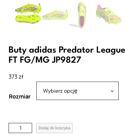
Buty adidas Predator League
FT FG/MG JP9827
373
zł
Rozmiar
i
Dodaj do koszyka
l