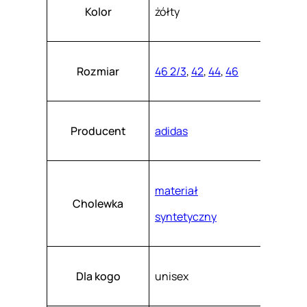
Atrybuty
Wartość
T
k
Kolor
żółty
a
F
s
z
G
.
/
Rozmiar
46 2/3
,
42
,
44
,
46
M
G
J
Producent
adidas
P
9
materiał
8
Cholewka
2
syntetyczny
7
Dla kogo
unisex