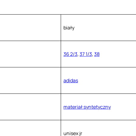
biały
36 2/3
,
37 1/3
,
38
adidas
materiał syntetyczny
unisex jr