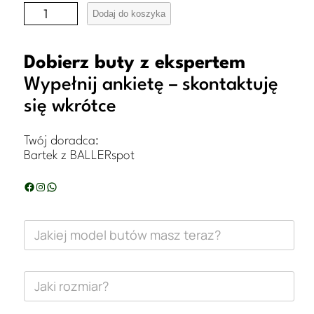
i
Dodaj do koszyka
l
o
Dobierz buty z ekspertem
ś
Wypełnij ankietę – skontaktuję
się wkrótce
ć
B
Twój doradca:
u
Bartek z BALLERspot
t
Facebook
Instagram
WhatsApp
y
a
J
a
d
k
i
i
e
J
j
a
d
m
k
a
i