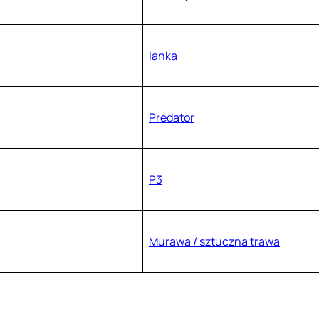
lanka
Predator
P3
Murawa / sztuczna trawa