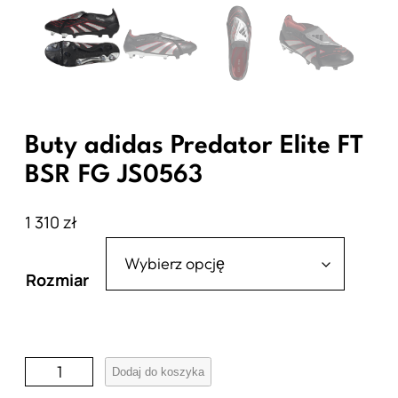
Buty adidas Predator Elite FT
BSR FG JS0563
1 310
zł
Rozmiar
i
Dodaj do koszyka
l