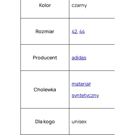
Atrybuty
Wartość
B
k
Kolor
czarny
a
S
s
z
R
.
F
Rozmiar
42
,
44
G
J
S
Producent
adidas
0
5
materiał
6
Cholewka
3
syntetyczny
Dla kogo
unisex