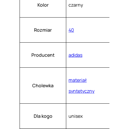
Atrybuty
Wartość
2
k
Kolor
czarny
a
0
s
z
.
Rozmiar
40
Producent
adidas
materiał
Cholewka
syntetyczny
Dla kogo
unisex