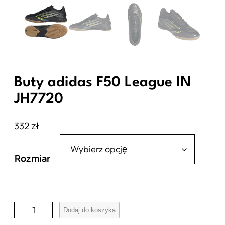
Buty adidas F50 League IN
JH7720
332
zł
Rozmiar
i
Dodaj do koszyka
l