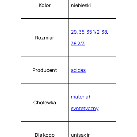
Atrybuty
Wartość
9
k
Kolor
niebieski
a
3
s
z
.
29
,
35
,
35 1/2
,
38
,
Rozmiar
38 2/3
Producent
adidas
materiał
Cholewka
syntetyczny
Dla kogo
unisex jr