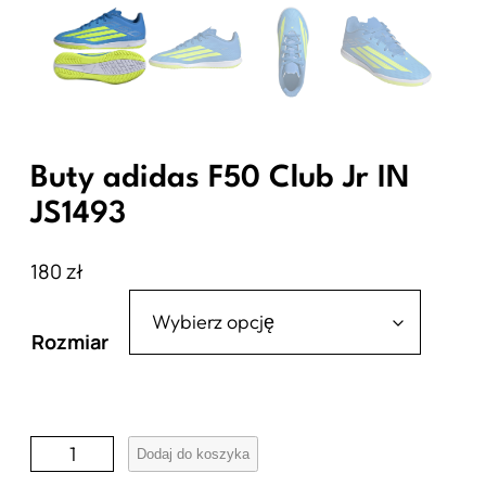
Buty adidas F50 Club Jr IN
JS1493
180
zł
Rozmiar
i
Dodaj do koszyka
l