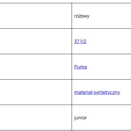
różowy
37 1/2
Puma
materiał syntetyczny
junior