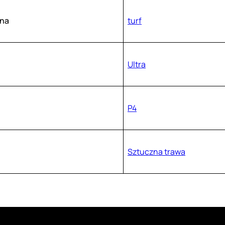
na
turf
Ultra
P4
Sztuczna trawa