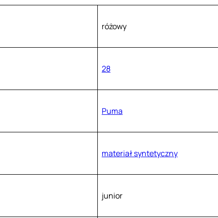
różowy
28
Puma
materiał syntetyczny
junior