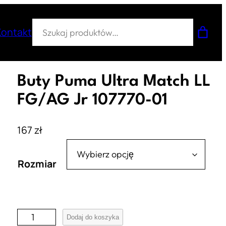
Szukaj
Kontakt
Buty Puma Ultra Match LL
FG/AG Jr 107770-01
167
zł
Rozmiar
i
Dodaj do koszyka