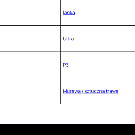
lanka
Ultra
P3
Murawa / sztuczna trawa