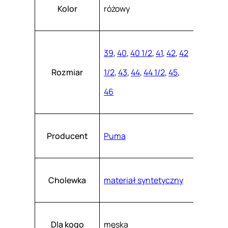
Atrybuty
Wartość
1
k
Kolor
różowy
a
0
s
z
8
.
7
39
,
40
,
40 1/2
,
41
,
42
,
42
0
Rozmiar
1/2
,
43
,
44
,
44 1/2
,
45
,
2
46
-
0
5
Producent
Puma
Cholewka
materiał syntetyczny
Dla kogo
męska