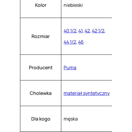
Atrybuty
Wartość
1
k
Kolor
niebieski
a
0
s
z
8
.
7
40 1/2
,
41
,
42
,
42 1/2
,
Rozmiar
0
44 1/2
,
46
2
-
0
Producent
Puma
3
Cholewka
materiał syntetyczny
Dla kogo
męska