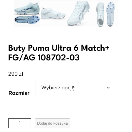
Buty Puma Ultra 6 Match+
FG/AG 108702-03
299
zł
Rozmiar
i
Dodaj do koszyka
l