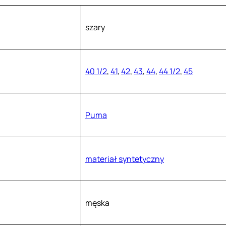
szary
40 1/2
,
41
,
42
,
43
,
44
,
44 1/2
,
45
Puma
materiał syntetyczny
męska