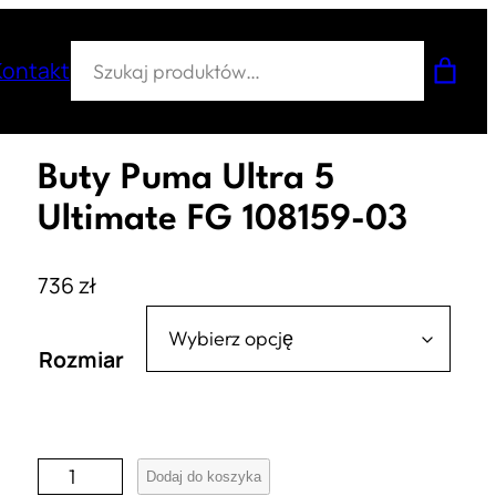
Szukaj
Kontakt
Buty Puma Ultra 5
Ultimate FG 108159-03
736
zł
Rozmiar
i
Dodaj do koszyka