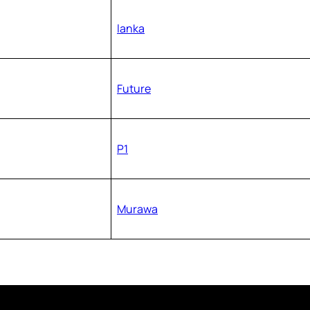
lanka
Future
P1
Murawa