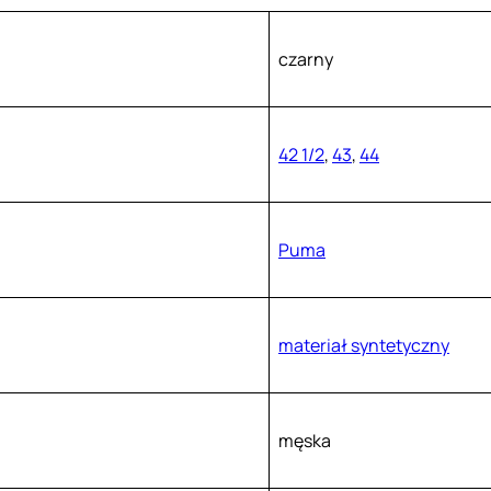
czarny
42 1/2
,
43
,
44
Puma
materiał syntetyczny
męska