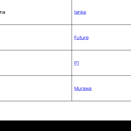
na
lanka
Future
P1
Murawa