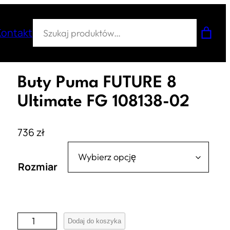
Szukaj
Kontakt
Buty Puma FUTURE 8
Ultimate FG 108138-02
736
zł
Rozmiar
i
Dodaj do koszyka