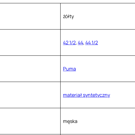
żółty
42 1/2
,
44
,
44 1/2
Puma
materiał syntetyczny
męska