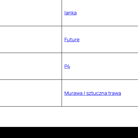
lanka
Future
P4
Murawa / sztuczna trawa