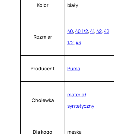
Atrybuty
Wartość
0
k
Kolor
biały
a
8
s
z
5
.
9
40
,
40 1/2
,
41
,
42
,
42
Rozmiar
4
1/2
,
43
-
0
1
Producent
Puma
materiał
Cholewka
syntetyczny
Dla kogo
męska