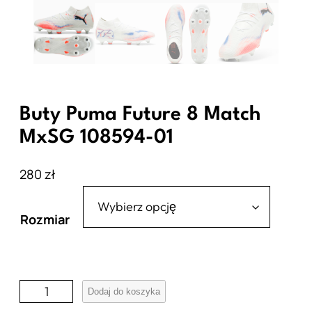
Buty Puma Future 8 Match
MxSG 108594-01
280
zł
Rozmiar
i
Dodaj do koszyka
l