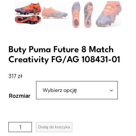
Buty Puma Future 8 Match
Creativity FG/AG 108431-01
317
zł
Rozmiar
i
Dodaj do koszyka
l