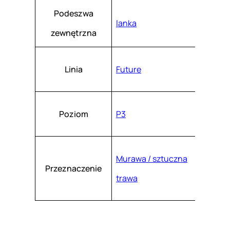
1
Podeszwa
lanka
-
zewnętrzna
0
1
Linia
Future
Poziom
P3
Murawa / sztuczna
Przeznaczenie
trawa