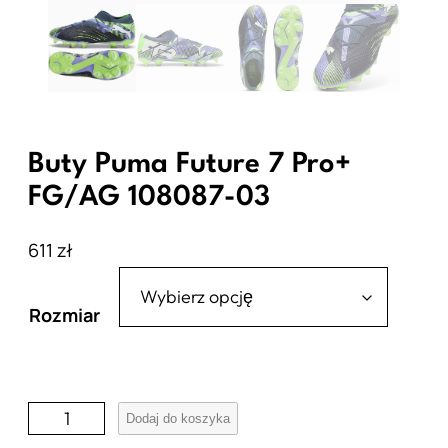
Buty Puma Future 7 Pro+
FG/AG 108087-03
611
zł
Rozmiar
i
Dodaj do koszyka
l