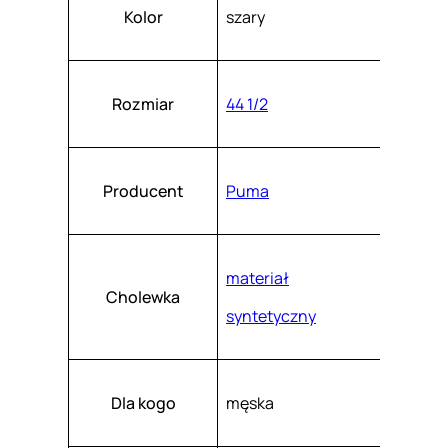
Atrybuty
Wartość
0
k
Kolor
szary
a
8
s
z
0
.
8
Rozmiar
44 1/2
7
-
0
Producent
Puma
3
materiał
Cholewka
syntetyczny
Dla kogo
męska