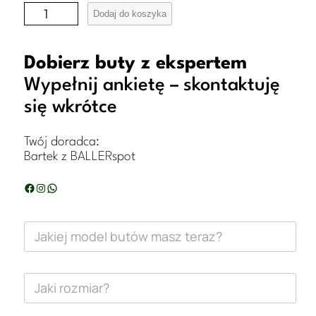
i
Dodaj do koszyka
l
o
Dobierz buty z ekspertem
ś
Wypełnij ankietę – skontaktuję
się wkrótce
ć
B
Twój doradca:
u
Bartek z BALLERspot
t
Facebook
Instagram
WhatsApp
y
N
J
a
i
k
i
k
k
e
J
r
j
a
ó
e
m
k
t
a
i