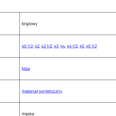
brązowy
40 1/2
,
42
,
42 1/2
,
43
,
44
,
44 1/2
,
45
,
45 1/2
Nike
materiał syntetyczny
męska