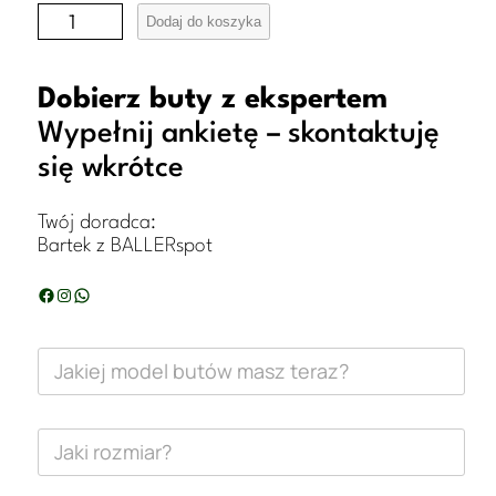
i
Dodaj do koszyka
l
o
Dobierz buty z ekspertem
ś
Wypełnij ankietę – skontaktuję
się wkrótce
ć
B
Twój doradca:
u
Bartek z BALLERspot
t
Facebook
Instagram
WhatsApp
y
N
J
a
i
k
i
k
e
J
j
a
e
m
k
a
i