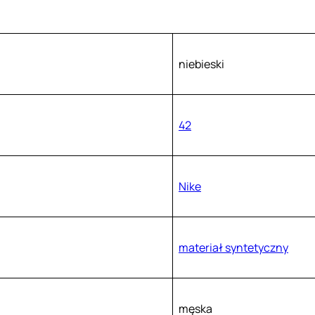
niebieski
42
Nike
materiał syntetyczny
męska