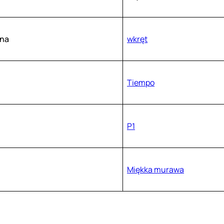
na
wkręt
Tiempo
P1
Miękka murawa