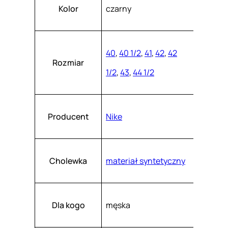
Atrybuty
Wartość
e
k
Kolor
czarny
a
F
s
z
J
.
2
40
,
40 1/2
,
41
,
42
,
42
Rozmiar
5
1/2
,
43
,
44 1/2
7
2
-
Producent
Nike
0
0
1
Cholewka
materiał syntetyczny
Dla kogo
męska