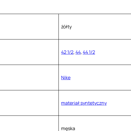
żółty
42 1/2
,
44
,
44 1/2
Nike
materiał syntetyczny
męska