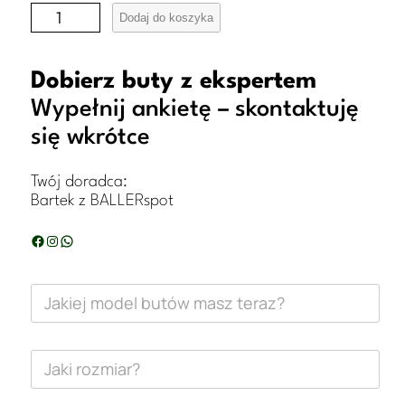
i
Dodaj do koszyka
l
o
Dobierz buty z ekspertem
ś
Wypełnij ankietę – skontaktuję
się wkrótce
ć
B
Twój doradca:
u
Bartek z BALLERspot
t
Facebook
Instagram
WhatsApp
y
N
J
a
i
k
i
k
e
J
j
a
e
m
k
a
i