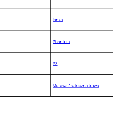
lanka
Phantom
P3
Murawa / sztuczna trawa