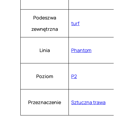
r
T
Podeszwa
turf
F
zewnętrzna
H
Q
Linia
Phantom
2
0
4
Poziom
P2
0
-
8
Przeznaczenie
Sztuczna trawa
0
0