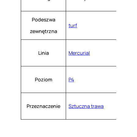
3
-
Podeszwa
6
turf
zewnętrzna
0
0
Linia
Mercurial
Poziom
P4
Przeznaczenie
Sztuczna trawa