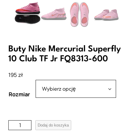
Buty Nike Mercurial Superfly
10 Club TF Jr FQ8313-600
195
zł
Rozmiar
i
Dodaj do koszyka
l