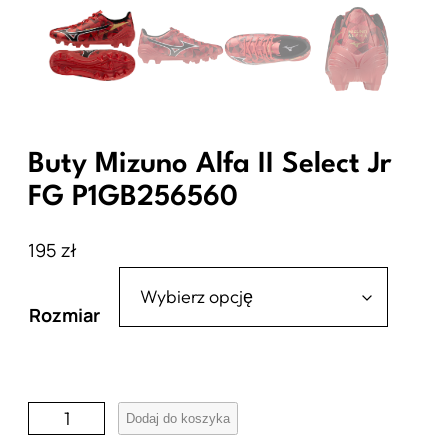
Buty Mizuno Alfa II Select Jr
FG P1GB256560
195
zł
Rozmiar
i
Dodaj do koszyka
l