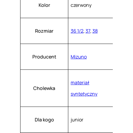
Atrybuty
Wartość
G
k
Kolor
czerwony
a
P
s
z
1
.
G
Rozmiar
36 1/2
,
37
,
38
B
2
5
Producent
Mizuno
6
5
materiał
6
Cholewka
0
syntetyczny
Dla kogo
junior