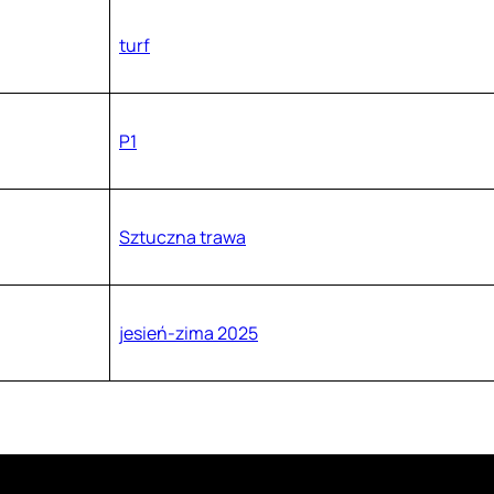
turf
P1
Sztuczna trawa
jesień-zima 2025