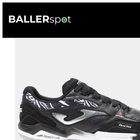
Przejdź
do
treści