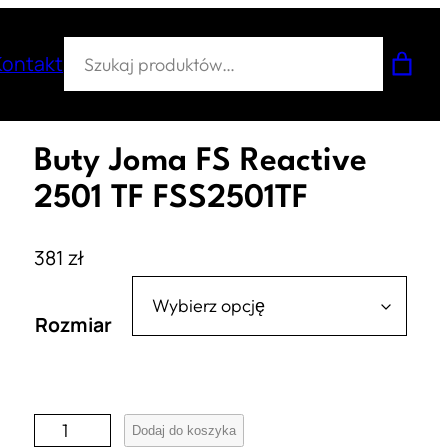
Szukaj
Kontakt
Buty Joma FS Reactive
2501 TF FSS2501TF
381
zł
Rozmiar
i
Dodaj do koszyka