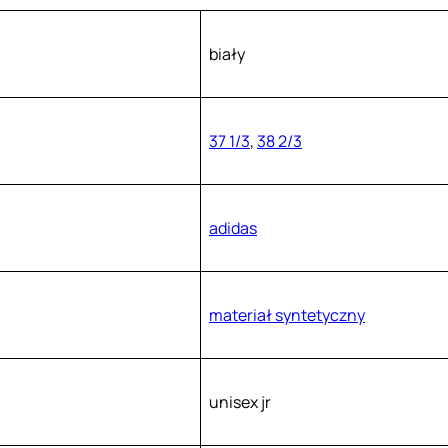
biały
37 1/3
,
38 2/3
adidas
materiał syntetyczny
unisex jr