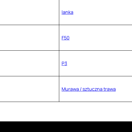
lanka
F50
P3
Murawa / sztuczna trawa