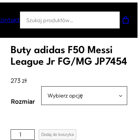
Szukaj
Kontakt
Buty adidas F50 Messi
League Jr FG/MG JP7454
273
zł
Rozmiar
i
Dodaj do koszyka