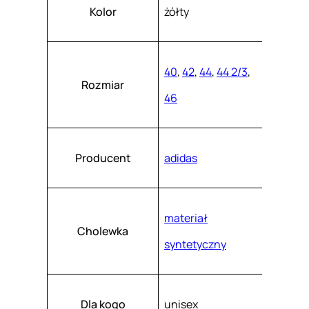
Atrybuty
Wartość
8
k
Kolor
żółty
a
9
s
z
7
.
9
40
,
42
,
44
,
44 2/3
,
Rozmiar
46
Producent
adidas
materiał
Cholewka
syntetyczny
Dla kogo
unisex