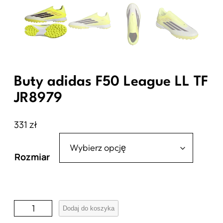
Buty adidas F50 League LL TF
JR8979
331
zł
Rozmiar
i
Dodaj do koszyka
l