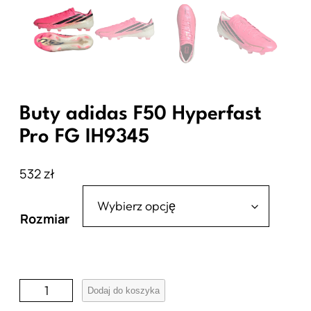
Buty adidas F50 Hyperfast
Pro FG IH9345
532
zł
Rozmiar
i
Dodaj do koszyka
l