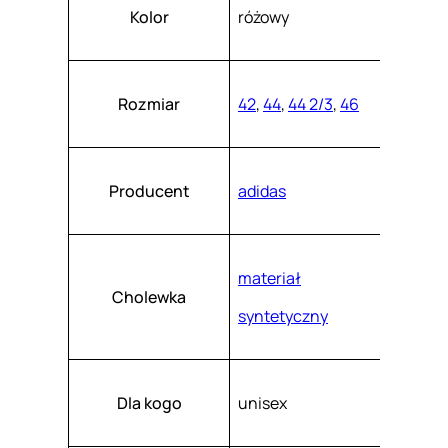
Atrybuty
Wartość
F
k
Kolor
różowy
a
G
s
z
I
.
H
Rozmiar
42
,
44
,
44 2/3
,
46
9
3
4
Producent
adidas
5
materiał
Cholewka
syntetyczny
Dla kogo
unisex