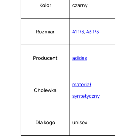
Atrybuty
Wartość
e
k
Kolor
czarny
a
F
s
z
G
.
I
Rozmiar
41 1/3
,
43 1/3
D
9
0
Producent
adidas
4
1
materiał
Cholewka
syntetyczny
Dla kogo
unisex