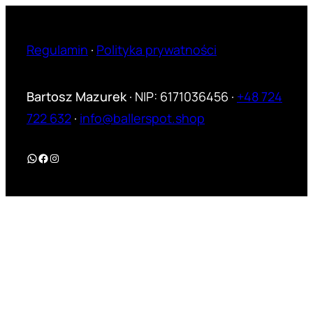
Regulamin
·
Polityka prywatności
Bartosz Mazurek
· NIP: 6171036456 ·
+48 724
722 632
·
info@ballerspot.shop
WhatsApp
Facebook
Instagram