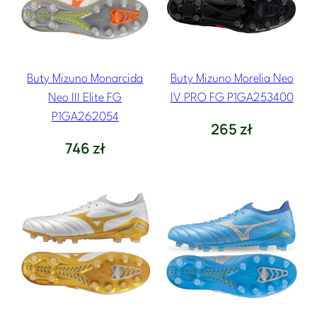
Buty Mizuno Monarcida
Buty Mizuno Morelia Neo
Neo III Elite FG
IV PRO FG P1GA253400
P1GA262054
265
zł
746
zł