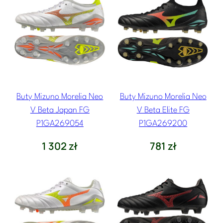
Buty Mizuno Morelia Neo
Buty Mizuno Morelia Neo
V Beta Japan FG
V Beta Elite FG
P1GA269054
P1GA269200
1 302
zł
781
zł