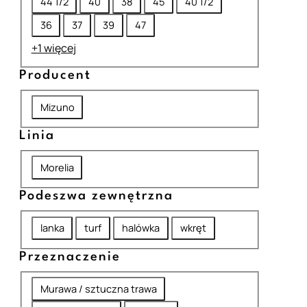
44 1/2
40
38
45
40 1/2
z
36
37
39
47
m
+1 więcej
i
Producent
a
r
P
Mizuno
r
Linia
o
L
d
Morelia
i
u
Podeszwa zewnętrzna
n
c
P
i
lanka
turf
halówka
wkręt
e
o
a
n
Przeznaczenie
d
t
P
e
Murawa / sztuczna trawa