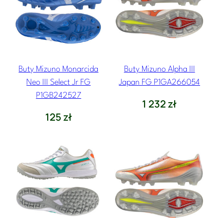
Buty Mizuno Monarcida
Buty Mizuno Alpha III
Neo III Select Jr FG
Japan FG P1GA266054
P1GB242527
1 232
zł
125
zł