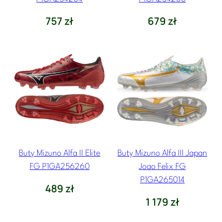
757
zł
679
zł
Buty Mizuno Alfa II Elite
Buty Mizuno Alfa III Japan
FG P1GA256260
Joao Felix FG
P1GA265014
489
zł
1 179
zł