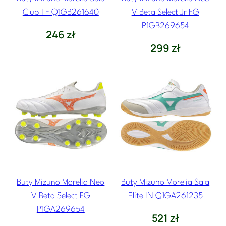
Club TF Q1GB261640
V Beta Select Jr FG
P1GB269654
246
zł
299
zł
Buty Mizuno Morelia Neo
Buty Mizuno Morelia Sala
V Beta Select FG
Elite IN Q1GA261235
P1GA269654
521
zł