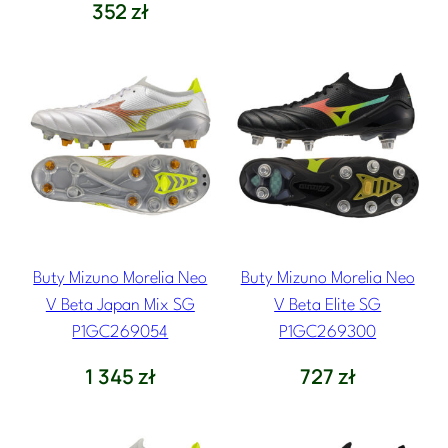
352
zł
Buty Mizuno Morelia Neo
Buty Mizuno Morelia Neo
V Beta Japan Mix SG
V Beta Elite SG
P1GC269054
P1GC269300
1 345
zł
727
zł