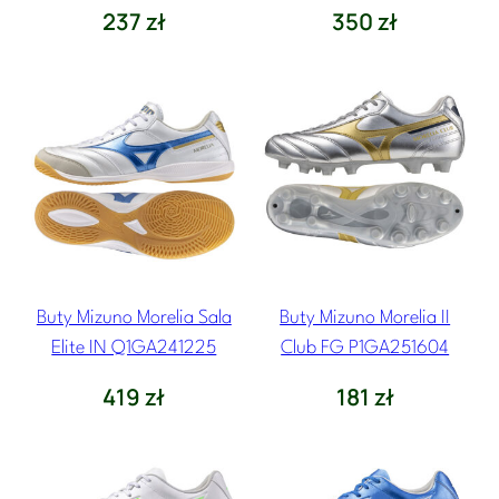
237
zł
350
zł
Buty Mizuno Morelia Sala
Buty Mizuno Morelia II
Elite IN Q1GA241225
Club FG P1GA251604
419
zł
181
zł