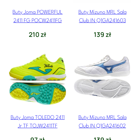
Buty Joma POWERFUL
Buty Mizuno MRL Sala
2411 FG POCW2411FG
Club IN Q1GA241603
210
zł
139
zł
Buty Joma TOLEDO 2411
Buty Mizuno MRL Sala
Jr TF TOJW2411TF
Club IN Q1GA241602
97
zł
139
zł