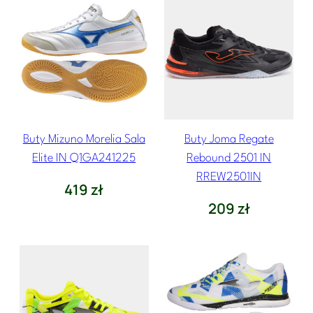
Buty Mizuno Morelia Sala
Buty Joma Regate
Elite IN Q1GA241225
Rebound 2501 IN
RREW2501IN
419
zł
209
zł