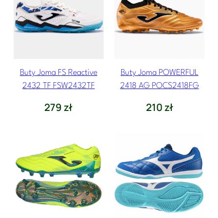
Buty Joma FS Reactive
Buty Joma POWERFUL
2432 TF FSW2432TF
2418 AG POCS2418FG
279
zł
210
zł