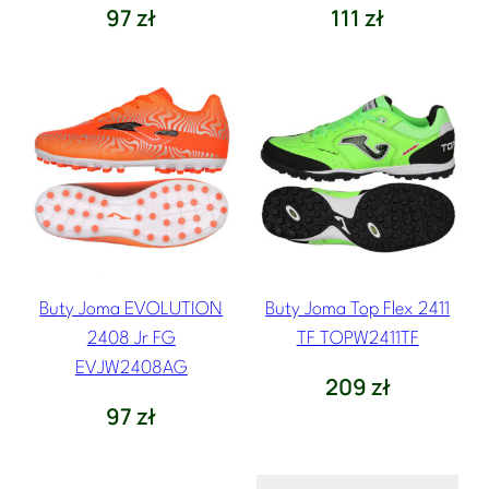
97
zł
111
zł
Buty Joma EVOLUTION
Buty Joma Top Flex 2411
2408 Jr FG
TF TOPW2411TF
EVJW2408AG
209
zł
97
zł