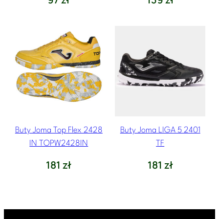
Buty Joma Top Flex 2428
Buty Joma LIGA 5 2401
IN TOPW2428IN
TF
181
zł
181
zł