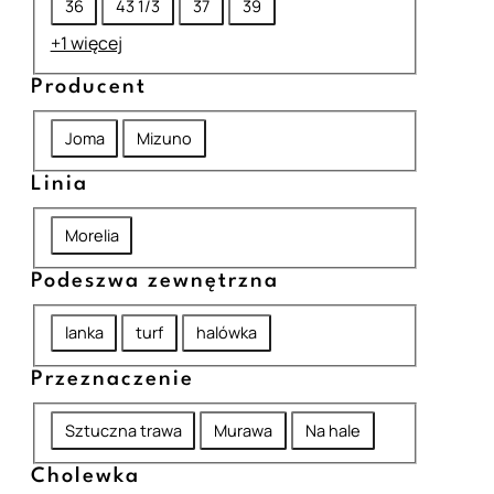
36
43 1/3
37
39
m
+1 więcej
i
Producent
a
r
P
Joma
Mizuno
r
Linia
o
L
d
Morelia
i
u
Podeszwa zewnętrzna
n
c
P
i
lanka
turf
halówka
e
o
a
n
Przeznaczenie
d
t
P
e
Sztuczna trawa
Murawa
Na hale
r
s
Cholewka