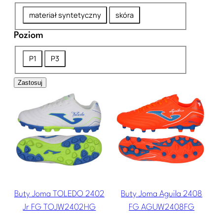
z
z
C
e
materiał syntetyczny
skóra
w
h
z
a
Poziom
o
n
z
P
l
P1
P3
a
e
o
e
c
w
Zastosuj
z
w
z
n
i
k
e
ę
o
a
n
t
m
i
r
e
z
n
a
Buty Joma TOLEDO 2402
Buty Joma Aguila 2408
Jr FG TOJW2402HG
FG AGUW2408FG