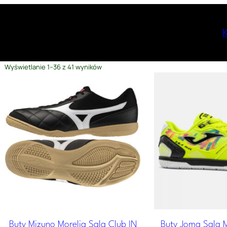
P
Wyświetlanie 1–36 z 41 wyników
o
s
o
r
t
o
w
a
n
e
w
e
d
ł
Buty Mizuno Morelia Sala Club IN
Buty Joma Sala 