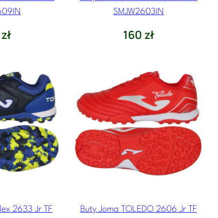
609IN
SMJW2603IN
0
zł
160
zł
lex 2633 Jr TF
Buty Joma TOLEDO 2606 Jr TF