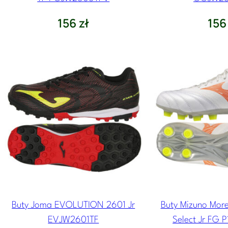
156
zł
15
Buty Joma EVOLUTION 2601 Jr
Buty Mizuno More
EVJW2601TF
Select Jr FG