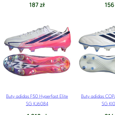
187
zł
15
Buty adidas F50 Hyperfast Elite
Buty adidas COPA
SG KJ6084
SG KI