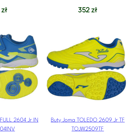
9
zł
352
zł
ULL 2604 Jr IN
Buty Joma TOLEDO 2609 Jr TF
04INV
TOJW2509TF