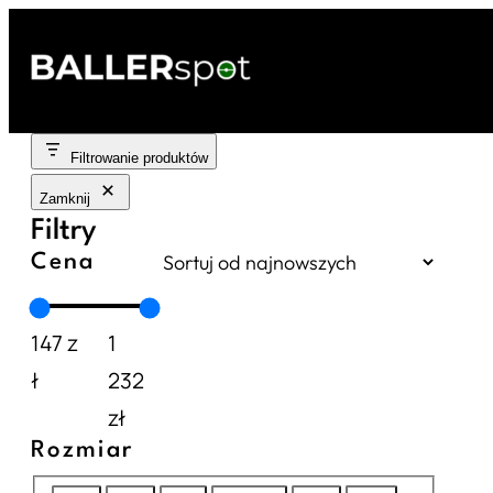
Przejdź
do
treści
Filtrowanie produktów
Zamknij
Filtry
Cena
147 z
1
ł
232
zł
Rozmiar