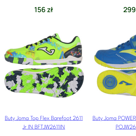
156
zł
29
Buty Joma Top Flex Barefoot 2611
Buty Joma POWERF
Jr IN BFTJW2611IN
POJW26