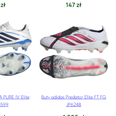
6
zł
147
zł
 PURE IV Elite
Buty adidas Predator Elite FT FG
0599
JP6248