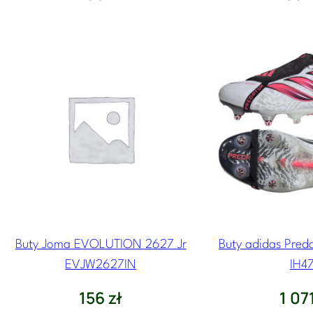
Buty Joma EVOLUTION 2627 Jr
Buty adidas Preda
EVJW2627IN
IH47
156
zł
1 07