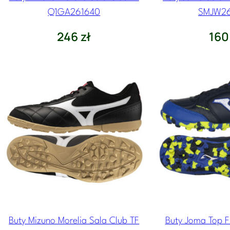
u
Q1GA261640
SMJW2
g
n
246
zł
16
a
j
n
o
w
s
z
y
c
h
Buty Mizuno Morelia Sala Club TF
Buty Joma Top F