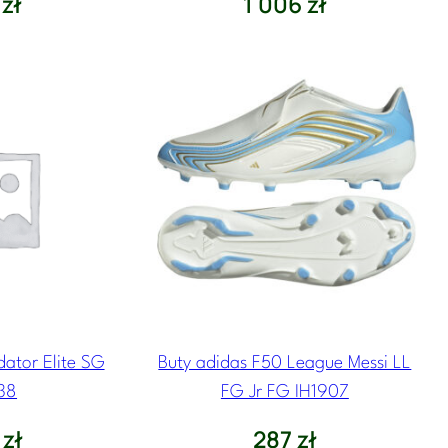
4
zł
1 006
zł
dator Elite SG
Buty adidas F50 League Messi LL
38
FG Jr FG IH1907
7
zł
287
zł