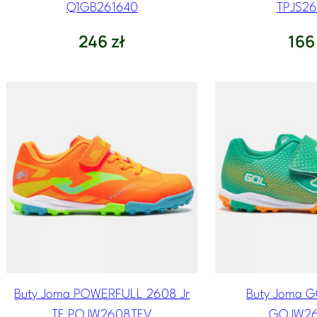
Q1GB261640
TPJS2
246
zł
16
Buty Joma POWERFULL 2608 Jr
Buty Joma G
TF POJW2608TFV
GOJW26