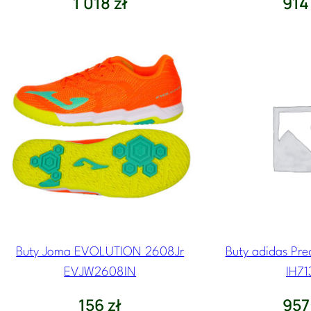
1 018
zł
91
Buty Joma EVOLUTION 2608Jr
Buty adidas Pre
EVJW2608IN
IH71
156
zł
95