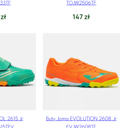
633TF
TOJW2506TF
6
zł
147
zł
OL 2615 Jr
Buty Joma EVOLUTION 2608 Jr
15TFV
EVJW2608TF